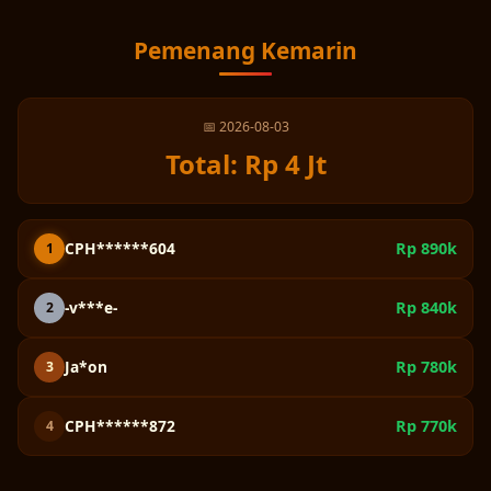
Pemenang Kemarin
📅 2026-08-03
Total:
Rp 4 Jt
CPH******604
Rp 890k
1
-v***e-
Rp 840k
2
Ja*on
Rp 780k
3
CPH******872
Rp 770k
4