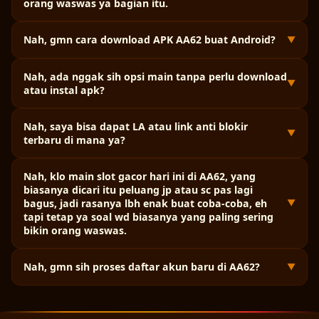
orang waswas ya bagian itu.
Nah, gmn cara download APK AA62 buat Android?
Nah, ada nggak sih opsi main tanpa perlu download
atau instal apk?
Nah, saya bisa dapat LA atau link anti blokir
terbaru di mana ya?
Nah, klo main slot gacor hari ini di AA62, yang
biasanya dicari itu peluang jp atau sc pas lagi
bagus, jadi rasanya lbh enak buat coba-coba, eh
tapi tetap ya soal wd biasanya yang paling sering
bikin orang waswas.
Nah, gmn sih proses daftar akun baru di AA62?